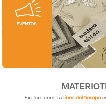
Enlac
Aspir
Becas
Gradu
CRUC
MATERIOTE
Derec
Explora nuestra
línea del tiempo
e