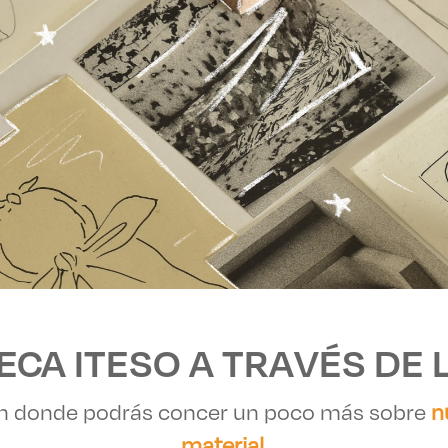
es de interés
Lo más buscado
antes
Carreras
Derecho
aciones
Prepa ITESO
E
Becas
CA ITESO A TRAVÉS DE L
ho
Sustentabilidad
n donde podrás concer un poco más sobre
n
material.