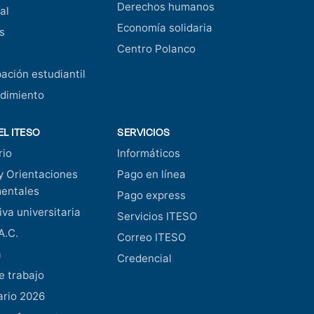
Derechos humanos
al
Economía solidaria
s
Centro Polanco
pación estudiantil
dimiento
EL ITESO
SERVICIOS
rio
Informáticos
y Orientaciones
Pago en línea
entales
Pago express
va universitaria
Servicios ITESO
A.C.
Correo ITESO
a
Credencial
e trabajo
ario 2026