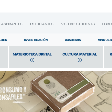
ASPIRANTES
ESTUDIANTES
VISITING STUDENTS
EGRE
ADES
INVESTIGACIÓN
ACADEMIA
VINCULA
MATERIOTECA DIGITAL
MATERIOTECA DIGITAL
CULTURA MATERIAL
CULTURA MATERIAL
R
lora sitios web, programas académicos, actividades y noti
Diplomados
|