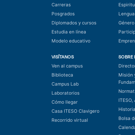
Carreras
Espiritu
Posgrados
Lengua
Diplomados y cursos
Género
Estudia en línea
Partici
Modelo educativo
Empren
VISÍTANOS
SOBRE 
Ven al campus
Directo
Biblioteca
Misión 
Fundam
Campus Lab
Normati
Laboratorios
ITESO, 
Cómo llegar
Histori
Casa ITESO Clavigero
Bolsa d
Recorrido virtual
Calend