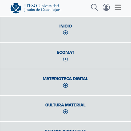
INICIO
INICIO
Explora sitios web, programas académicos,
ECOMAT
ECOMAT
actividades y noticias
Diplomados y
|
MATERIOTECA DIGITAL
MATERIOTECA DIGITAL
CULTURA MATERIAL
CULTURA MATERIAL