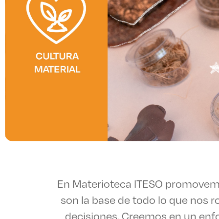
Enlac
Aspir
Becas
Gradu
CRUC
En Materioteca ITESO promovemo
Derec
son la base de todo lo que nos 
decisiones. Creemos en un enfo