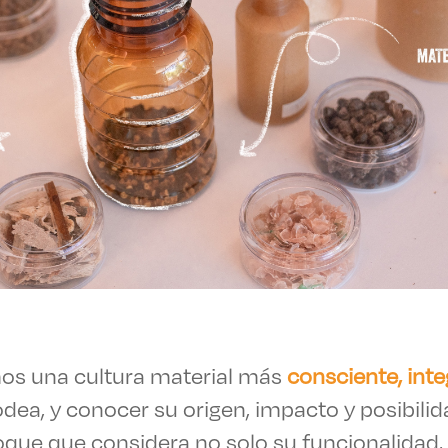
es de interés
Lo más buscado
antes
Carreras
Derecho
aciones
Prepa ITESO
E
Becas
s una cultura material más
consciente, inte
ho
Sustentabilidad
rodea, y conocer su origen, impacto y posibil
que que considera no solo su funcionalidad,