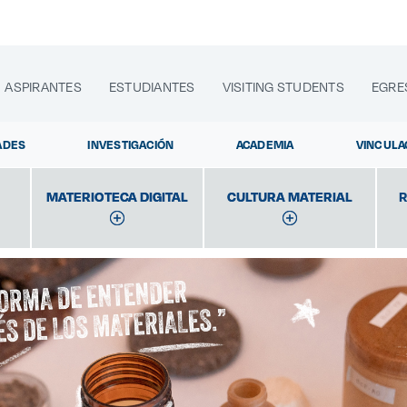
ASPIRANTES
ESTUDIANTES
VISITING STUDENTS
EGRE
ADES
INVESTIGACIÓN
ACADEMIA
VINCULA
MATERIOTECA DIGITAL
MATERIOTECA DIGITAL
CULTURA MATERIAL
CULTURA MATERIAL
R
lora sitios web, programas académicos, actividades y noti
Diplomados y Cursos
|